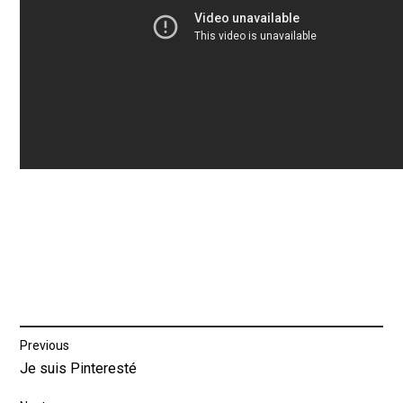
Post
Previous
Previous
Je suis Pinteresté
navigation
post: