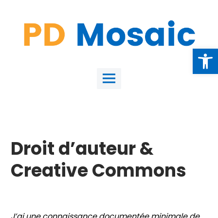
Skip
to
content
Open
Main
Menu
Droit d’auteur &
Creative Commons
J’ai une connaissance documentée minimale de