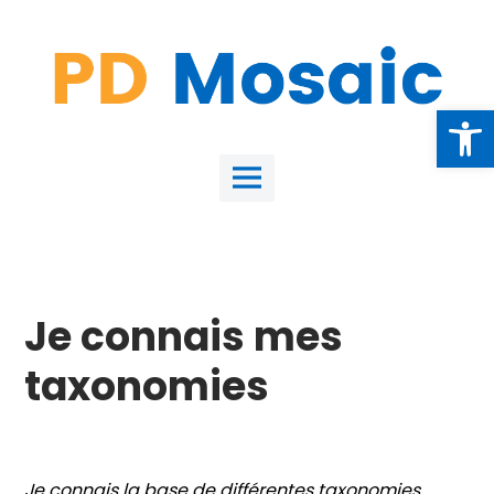
Skip
to
content
Open
Main
Menu
Je connais mes
taxonomies
Je connais la base de différentes taxonomies